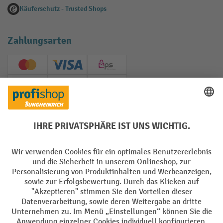
Käuferschutz - Trusted Shops
Zahlungsarten
Creditcard (Master)
Creditcard (Visa)
EPS
PayPal
Rechnung
Vorkasse
Soziale Netzwerke
Facebook
YouTube
LinkedIn
Instagram
AGB
Impressum
Datenschutz
Barrierefreiheit
Privacy Settings