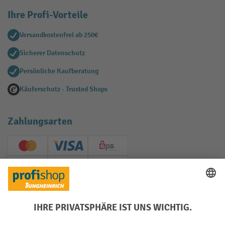
Ihre Profi-Vorteile
Versandkostenfrei ab 250€
Sicherer Datenschutz
Persönliche Kaufberatung
Käuferschutz - Trusted Shops
Zahlungsarten
Creditcard (Master)
Creditcard (Visa)
EPS
PayPal
Rechnung
Vorkasse
Soziale Netzwerke
Facebook
YouTube
LinkedIn
Instagram