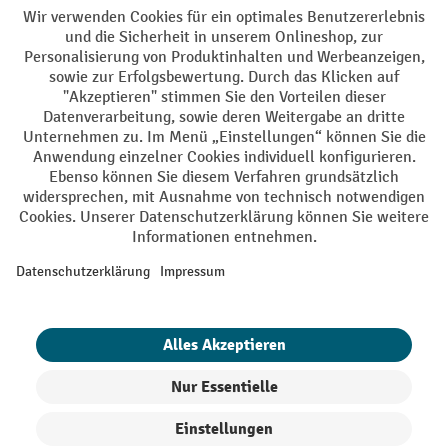
AGB
Impressum
Datenschutz
Barrierefreiheit
Privacy Settings
Alle Preise exkl. gesetzl. Mehrwertsteuer zzgl.
Versandkosten
und ggf.
Nachnahmegebühren, wenn nicht anders angegeben.
¹ Der Rabatt gilt so lange der Vorrat reicht. Der Rabatt gilt nicht auf
Sonderpreise. Eine Kombination mit anderen prozentualen Rabatten
oder Gutscheinen ist nicht möglich. | ² Der Rabatt wird einmalig bei
Erstregistrierung für den Newsletter gewährt. Der Gutschein ist 10
Tage gültig und kann ab einem Netto-Bestellwert von 250,- € online
eingelöst werden. Die Höhe des Rabatts variiert je nach
Produktkategorie und beträgt bis zu 10 % (10 % auf Lager, Umwelt,
Arbeitsschutz | 5% auf Werkstatt, Betrieb, Transport, Stapeln und
Heben | 7% auf Büro). Ausgenommen sind Elektro-Hubwagen,
Elektro-Hochhubwagen, Elektro-Stapler sowie Gebrauchtgeräte.
Ausschluss von Werkzeug. Gilt nicht auf Sonderpreise. Kombination