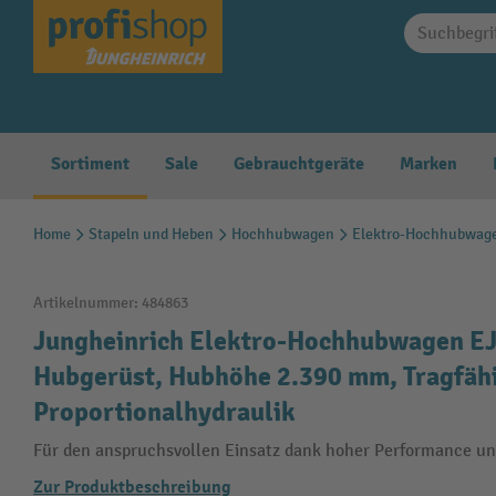
springen
Zur Hauptnavigation springen
Sortiment
Sale
Gebrauchtgeräte
Marken
Home
Stapeln und Heben
Hochhubwagen
Elektro-Hochhubwag
Artikelnummer:
484863
Jungheinrich Elektro-Hochhubwagen EJC
Hubgerüst, Hubhöhe 2.390 mm, Tragfähi
Proportionalhydraulik
Für den anspruchsvollen Einsatz dank hoher Performance un
Zur Produktbeschreibung