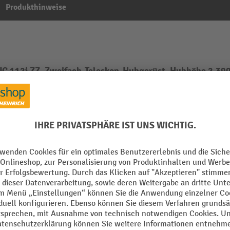
Produkthinweise
C 112i ZZ, Zweifach-Teleskop-Hubgerüst, Hubhöhe 2.390 
Aus der Kategorie:
Lithium-Ionen-Hochhubwagen
isch
Gabel Tragbreite
m
Gabelrolle Breite
mm
Gabelrolle Durchmesser
rethan (PU)
Gabelrolle Material
 Display
Gabelrollen Ausstattung