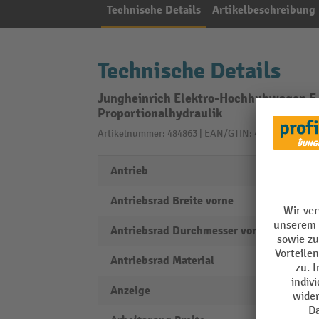
Technische Details
Artikelbeschreibung
Technische Details
Jungheinrich Elektro-Hochhubwagen EJ
Proportionalhydraulik
Artikelnummer: 484863 | EAN/GTIN: 4055091316932
Antrieb
elektr
Antriebsrad Breite vorne
70 m
Antriebsrad Durchmesser vorne
230 
Antriebsrad Material
Polyu
Anzeige
2 Zoll