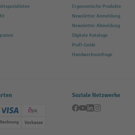
ktspezialisten
Ergonomische Produkte
ht
Newsletter Anmeldung
Newsletter Abmeldung
ogramm
Digitale Kataloge
Profi-Guide
Handwerksumfrage
rten
Soziale Netzwerke
Facebook
YouTube
LinkedIn
Instagram
ard (Master)
Creditcard (Visa)
EPS
Rechnung
Vorkasse