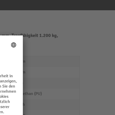
mm, Tragfähigkeit 1.200 kg,
570 mm
105 mm
75 mm
Polyurethan (PU)
Einfach