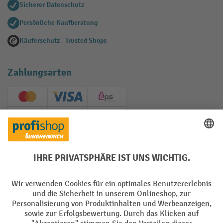
Sicherer Datenschutz
Persönliche Kaufberatung
Käuferschutz - Trusted Shops
Zahlungsarten
Creditcard (Master)
Creditcard (Visa)
EPS
PayPal
Rechnung
Vorkasse
Soziale Netzwerke
Facebook
YouTube
LinkedIn
Instagram
AGB
Impressum
Datenschutz