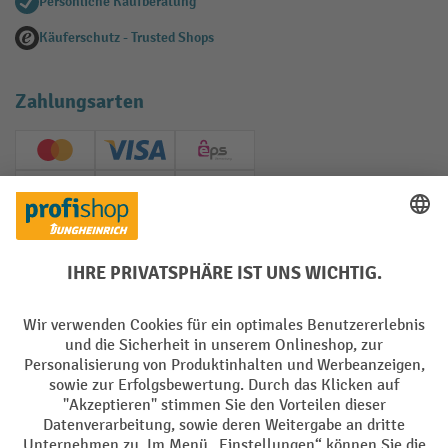
Persönliche Kaufberatung
Käuferschutz - Trusted Shops
Zahlungsarten
Creditcard (Master)
Creditcard (Visa)
EPS
PayPal
Rechnung
Vorkasse
Soziale Netzwerke
Facebook
YouTube
LinkedIn
Instagram
AGB
Impressum
Datenschutz
Barrierefreiheit
Privacy Settings