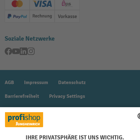
Creditcard (Master)
Creditcard (Visa)
EPS
PayPal
Rechnung
Vorkasse
Soziale Netzwerke
Facebook
YouTube
LinkedIn
Instagram
AGB
Impressum
Datenschutz
Barrierefreiheit
Privacy Settings
Alle Preise exkl. gesetzl. Mehrwertsteuer zzgl.
Versandkosten
und ggf.
Nachnahmegebühren, wenn nicht anders angegeben.
¹ Der Rabatt gilt so lange der Vorrat reicht. Der Rabatt gilt nicht auf
Sonderpreise. Eine Kombination mit anderen prozentualen Rabatten
oder Gutscheinen ist nicht möglich. | ² Der Rabatt wird einmalig bei