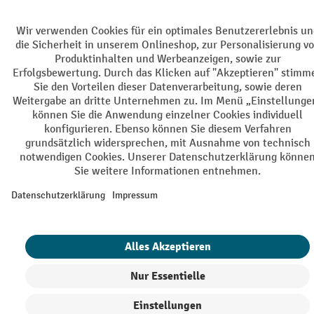
Erstregistrierung für den Newsletter gewährt. Der Gutschein ist 10
Tage gültig und kann ab einem Netto-Bestellwert von 250,- € online
eingelöst werden. Die Höhe des Rabatts variiert je nach
Produktkategorie und beträgt bis zu 10 % (10 % auf Lager, Umwelt,
Arbeitsschutz | 5% auf Werkstatt, Betrieb, Transport, Stapeln und
Heben | 7% auf Büro). Ausgenommen sind Elektro-Hubwagen,
Elektro-Hochhubwagen, Elektro-Stapler sowie Gebrauchtgeräte.
Ausschluss von Werkzeug. Gilt nicht auf Sonderpreise. Kombination
mit anderen Gutscheinen nicht möglich.