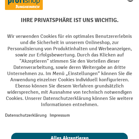
Soziale Netzwerke
Facebook
YouTube
LinkedIn
Instagram
AGB
Impressum
Datenschutz
Barrierefreiheit
Privacy Settings
Alle Preise exkl. gesetzl. Mehrwertsteuer zzgl.
Versandkosten
und ggf.
Nachnahmegebühren, wenn nicht anders angegeben.
¹ Der Rabatt gilt so lange der Vorrat reicht. Der Rabatt gilt nicht auf
Sonderpreise. Eine Kombination mit anderen prozentualen Rabatten
oder Gutscheinen ist nicht möglich. | ² Der Rabatt wird einmalig bei
Erstregistrierung für den Newsletter gewährt. Der Gutschein ist 10
Tage gültig und kann ab einem Netto-Bestellwert von 250,- € online
eingelöst werden. Die Höhe des Rabatts variiert je nach