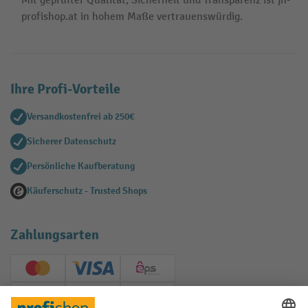
Mit geprüfter Qualität, Sicherheit und Transparenz ist jh-
profishop.at in hohem Maße vertrauenswürdig.
Ihre Profi-Vorteile
Versandkostenfrei ab 250€
Sicherer Datenschutz
Persönliche Kaufberatung
Käuferschutz - Trusted Shops
Zahlungsarten
Creditcard (Master)
Creditcard (Visa)
EPS
PayPal
Rechnung
Vorkasse