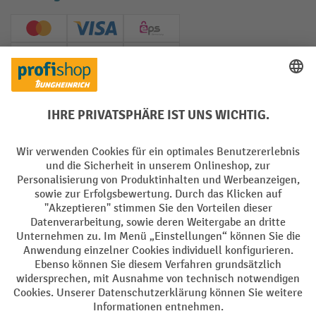
Creditcard (Master)
Creditcard (Visa)
EPS
PayPal
Rechnung
Vorkasse
Soziale Netzwerke
Facebook
YouTube
LinkedIn
Instagram
AGB
Impressum
Datenschutz
Barrierefreiheit
Privacy Settings
Alle Preise exkl. gesetzl. Mehrwertsteuer zzgl.
Versandkosten
und ggf.
Nachnahmegebühren, wenn nicht anders angegeben.
¹ Der Rabatt gilt so lange der Vorrat reicht. Der Rabatt gilt nicht auf