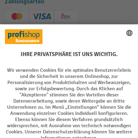
Zahlungsarten
Creditcard (Master)
Creditcard (Visa)
EPS
PayPal
Rechnung
Vorkasse
Soziale Netzwerke
Facebook
YouTube
LinkedIn
Instagram
AGB
Impressum
Datenschutz
Barrierefreiheit
Privacy Settings
Alle Preise exkl. gesetzl. Mehrwertsteuer zzgl.
Versandkosten
und ggf.
Nachnahmegebühren, wenn nicht anders angegeben.
¹ Der Rabatt gilt so lange der Vorrat reicht. Der Rabatt gilt nicht auf