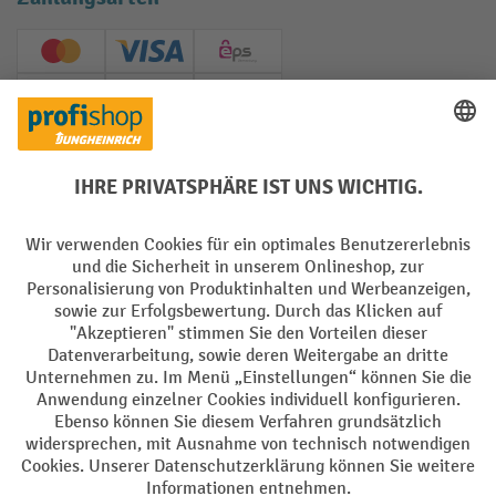
Creditcard (Master)
Creditcard (Visa)
EPS
PayPal
Rechnung
Vorkasse
Soziale Netzwerke
Facebook
YouTube
LinkedIn
Instagram
AGB
Impressum
Datenschutz
Barrierefreiheit
Privacy Settings
Alle Preise exkl. gesetzl. Mehrwertsteuer zzgl.
Versandkosten
und ggf.
Nachnahmegebühren, wenn nicht anders angegeben.
¹ Der Rabatt gilt so lange der Vorrat reicht. Der Rabatt gilt nicht auf