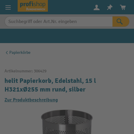
alt springen
Papierkörbe
Artikelnummer:
306429
helit Papierkorb, Edelstahl, 15 l
H321xØ255 mm rund, silber
Zur Produktbeschreibung