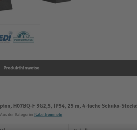
Produkthinweise
ion, H07BQ-F 3G2,5, IP54, 25 m, 4-fache Schuko-Steck
Aus der Kategorie:
Kabeltrommeln
mel
Kabellänge