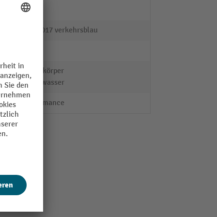
HEDI
RAL 5017 verkehrsblau
zahl
4
Fremdkörper
Spritzwasser
Performance