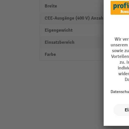
Breite
305 
CEE-Ausgänge (400 V) Anzahl
0
Eigengewicht
6,4 kg
Einsatzbereich
Außen
Farbe
schwa