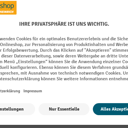
mm
Marke
RAL Farbe
Schuko-Ausgänge (230 V) An
bereich
Schutz vor
rz / blau
Segment
Alle technische Details anzeigen