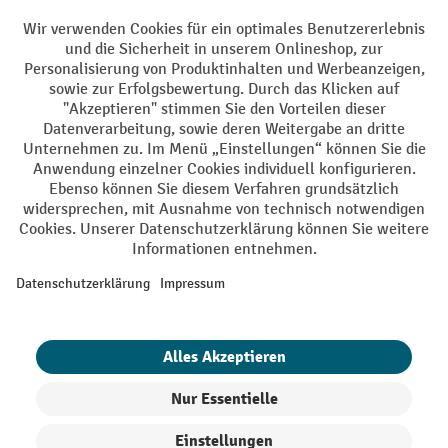
Facebook
YouTube
LinkedIn
Instagram
AGB
Impressum
Datenschutz
Barrierefreiheit
Privacy Settings
Alle Preise exkl. gesetzl. Mehrwertsteuer zzgl.
Versandkosten
und ggf.
Nachnahmegebühren, wenn nicht anders angegeben.
¹ Der Rabatt gilt so lange der Vorrat reicht. Der Rabatt gilt nicht auf
Sonderpreise. Eine Kombination mit anderen prozentualen Rabatten
oder Gutscheinen ist nicht möglich. | ² Der Rabatt wird einmalig bei
Erstregistrierung für den Newsletter gewährt. Der Gutschein ist 10
Tage gültig und kann ab einem Netto-Bestellwert von 250,- € online
eingelöst werden. Die Höhe des Rabatts variiert je nach
Produktkategorie und beträgt bis zu 10 % (10 % auf Lager, Umwelt,
Arbeitsschutz | 5% auf Werkstatt, Betrieb, Transport, Stapeln und
Heben | 7% auf Büro). Ausgenommen sind Elektro-Hubwagen,
Elektro-Hochhubwagen, Elektro-Stapler sowie Gebrauchtgeräte.
Ausschluss von Werkzeug. Gilt nicht auf Sonderpreise. Kombination