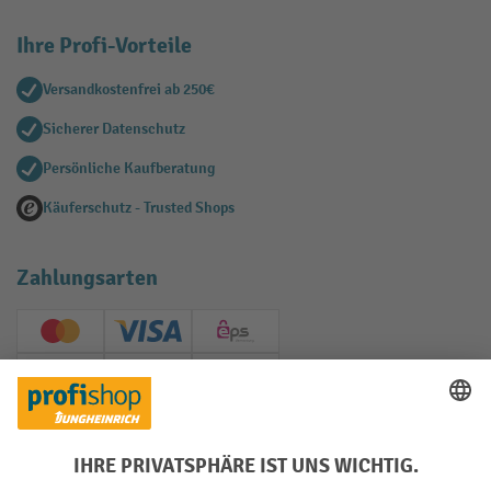
Ihre Profi-Vorteile
Versandkostenfrei ab 250€
Sicherer Datenschutz
Persönliche Kaufberatung
Käuferschutz - Trusted Shops
Zahlungsarten
Creditcard (Master)
Creditcard (Visa)
EPS
PayPal
Rechnung
Vorkasse
Soziale Netzwerke