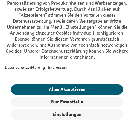
AGB
Impressum
Datenschutz
Barrierefreiheit
Privacy Settings
Alle Preise exkl. gesetzl. Mehrwertsteuer zzgl.
Versandkosten
und ggf.
Nachnahmegebühren, wenn nicht anders angegeben.
¹ Der Rabatt gilt so lange der Vorrat reicht. Der Rabatt gilt nicht auf
Sonderpreise. Eine Kombination mit anderen prozentualen Rabatten
oder Gutscheinen ist nicht möglich. | ² Der Rabatt wird einmalig bei
Erstregistrierung für den Newsletter gewährt. Der Gutschein ist 10
Tage gültig und kann ab einem Netto-Bestellwert von 250,- € online
eingelöst werden. Die Höhe des Rabatts variiert je nach
Produktkategorie und beträgt bis zu 10 % (10 % auf Lager, Umwelt,
Arbeitsschutz | 5% auf Werkstatt, Betrieb, Transport, Stapeln und
Heben | 7% auf Büro). Ausgenommen sind Elektro-Hubwagen,
Elektro-Hochhubwagen, Elektro-Stapler sowie Gebrauchtgeräte.
Ausschluss von Werkzeug. Gilt nicht auf Sonderpreise. Kombination
mit anderen Gutscheinen nicht möglich.