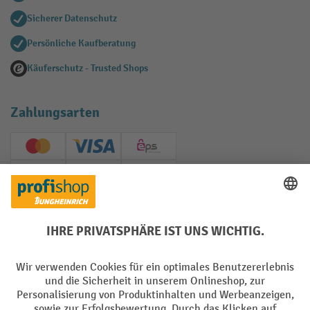
Sicherer Datenschutz
Persönliche Kaufberatung
Käuferschutz - Trusted Shops
Zahlungsarten
Creditcard (Master)
Creditcard (Visa)
EPS
PayPal
Rechnung
Vorkasse
Soziale Netzwerke
Facebook
YouTube
LinkedIn
Instagram