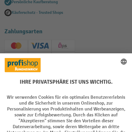
Persönliche Kaufberatung
Käuferschutz - Trusted Shops
Zahlungsarten
Creditcard (Master)
Creditcard (Visa)
EPS
PayPal
Rechnung
Vorkasse
Soziale Netzwerke
Facebook
YouTube
LinkedIn
Instagram
AGB
Impressum
Datenschutz