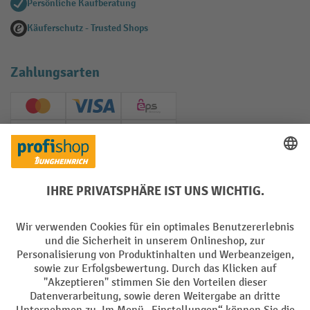
Persönliche Kaufberatung
Käuferschutz - Trusted Shops
Zahlungsarten
Creditcard (Master)
Creditcard (Visa)
EPS
PayPal
Rechnung
Vorkasse
Soziale Netzwerke
Facebook
YouTube
LinkedIn
Instagram
AGB
Impressum
Datenschutz