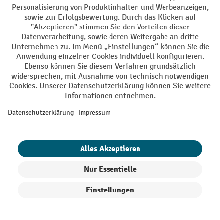
AGB
Impressum
Datenschutz
Barrierefreiheit
Privacy Settings
Alle Preise exkl. gesetzl. Mehrwertsteuer zzgl.
Versandkosten
und ggf.
Nachnahmegebühren, wenn nicht anders angegeben.
¹ Der Rabatt gilt so lange der Vorrat reicht. Der Rabatt gilt nicht auf
Sonderpreise. Eine Kombination mit anderen prozentualen Rabatten
oder Gutscheinen ist nicht möglich. | ² Der Rabatt wird einmalig bei
Erstregistrierung für den Newsletter gewährt. Der Gutschein ist 10
Tage gültig und kann ab einem Netto-Bestellwert von 250,- € online
eingelöst werden. Die Höhe des Rabatts variiert je nach
Produktkategorie und beträgt bis zu 10 % (10 % auf Lager, Umwelt,
Arbeitsschutz | 5% auf Werkstatt, Betrieb, Transport, Stapeln und
Heben | 7% auf Büro). Ausgenommen sind Elektro-Hubwagen,
Elektro-Hochhubwagen, Elektro-Stapler sowie Gebrauchtgeräte.
Ausschluss von Werkzeug. Gilt nicht auf Sonderpreise. Kombination
mit anderen Gutscheinen nicht möglich.