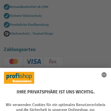
Versandkostenfrei ab 250€
Sicherer Datenschutz
Persönliche Kaufberatung
Käuferschutz - Trusted Shops
Zahlungsarten
Creditcard (Master)
Creditcard (Visa)
EPS
PayPal
Rechnung
Vorkasse
Soziale Netzwerke
Facebook
YouTube
LinkedIn
Instagram