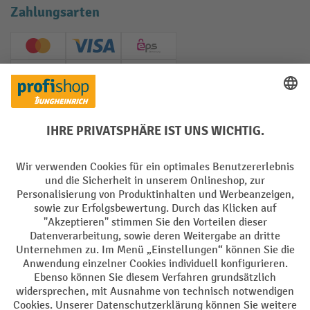
Zahlungsarten
Creditcard (Master)
Creditcard (Visa)
EPS
PayPal
Rechnung
Vorkasse
Soziale Netzwerke
Facebook
YouTube
LinkedIn
Instagram
AGB
Impressum
Datenschutz
Barrierefreiheit
Privacy Settings
Alle Preise exkl. gesetzl. Mehrwertsteuer zzgl.
Versandkosten
und ggf.
Nachnahmegebühren, wenn nicht anders angegeben.