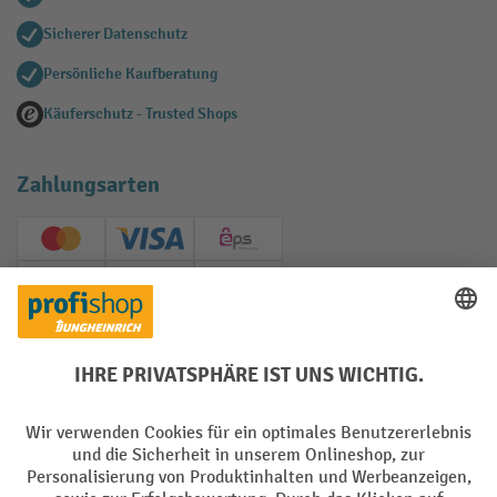
Sicherer Datenschutz
Persönliche Kaufberatung
Käuferschutz - Trusted Shops
Zahlungsarten
Creditcard (Master)
Creditcard (Visa)
EPS
PayPal
Rechnung
Vorkasse
Soziale Netzwerke
Facebook
YouTube
LinkedIn
Instagram