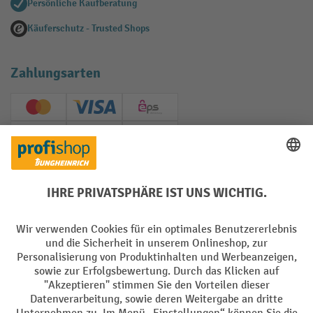
Persönliche Kaufberatung
Käuferschutz - Trusted Shops
Zahlungsarten
Creditcard (Master)
Creditcard (Visa)
EPS
PayPal
Rechnung
Vorkasse
Soziale Netzwerke
Facebook
YouTube
LinkedIn
Instagram
AGB
Impressum
Datenschutz