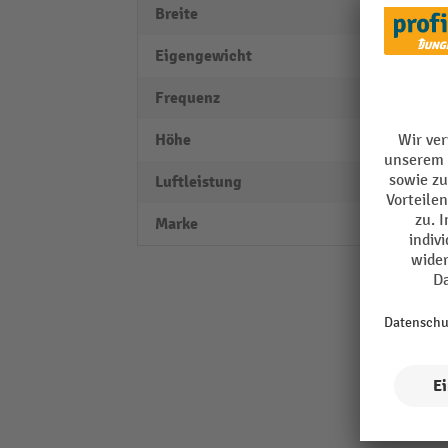
Breite
297 
Eigengewicht
15 kg
Frequenz
50 Hz
Höhe
230 
Luftleistung
30 m³
Marke
PRIOR