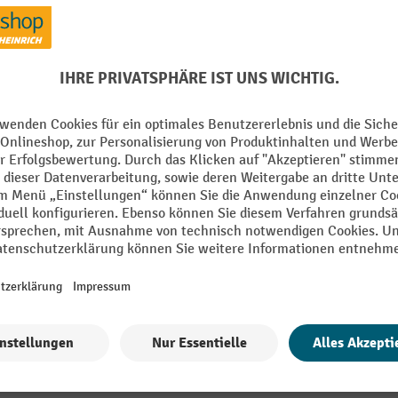
mm
Material
Schallpegel
Segment
mm
Spannung
/h
Technische Eigenschaften
IT
Tiefe