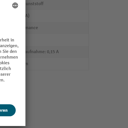
ABS-Kunststoff
39 dB(A)
Performance
230 V
Stromaufnahme: 0,15 A
516 mm