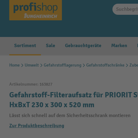
springen
Zur Hauptnavigation springen
Sortiment
Sale
Gebrauchtgeräte
Marken
Home
Umwelt
Gefahrstofflagerung
Gefahrstoffschränke
Zube
Artikelnummer:
163827
Gefahrstoff-Filteraufsatz für PRIORIT S
HxBxT 230 x 300 x 520 mm
Lässt sich schnell auf dem Sicherheitsschrank montieren
Zur Produktbeschreibung