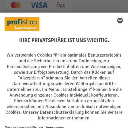
Creditcard (Master)
Creditcard (Visa)
EPS
PayPal
Rechnung
Vorkasse
Soziale Netzwerke
Facebook
YouTube
LinkedIn
Instagram
AGB
Impressum
Datenschutz
Barrierefreiheit
Privacy Settings
Alle Preise exkl. gesetzl. Mehrwertsteuer zzgl.
Versandkosten
und ggf.
Nachnahmegebühren, wenn nicht anders angegeben.
¹ Der Rabatt gilt so lange der Vorrat reicht. Der Rabatt gilt nicht auf
Sonderpreise. Eine Kombination mit anderen prozentualen Rabatten