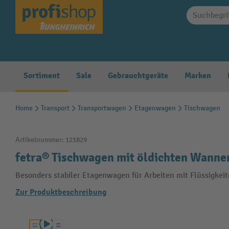
springen
Zur Hauptnavigation springen
Sortiment
Sale
Gebrauchtgeräte
Marken
Home
Transport
Transportwagen
Etagenwagen
Tischwagen
Artikelnummer:
121829
fetra® Tischwagen mit öldichten Wannen
Besonders stabiler Etagenwagen für Arbeiten mit Flüssigkei
Zur Produktbeschreibung