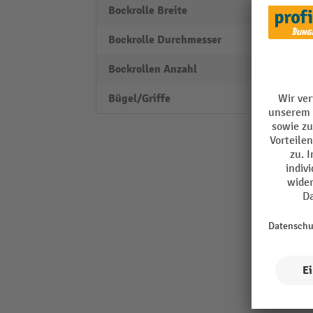
Bockrolle Breite
38 m
Bockrolle Durchmesser
125 
Bockrollen Anzahl
2 Stk.
Bügel/Griffe
Schie