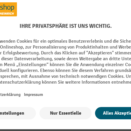
m
Ladefläche Farbe
mm
Ladefläche Material
Ladefläche Tiefe
bebügel
Ladeflächen Anzahl
Alle technische Details anzeigen