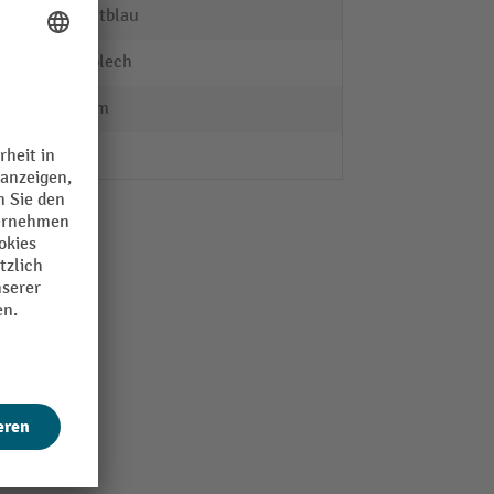
brillantblau
Stahlblech
600 mm
2