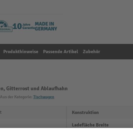
Produkthinweise
Passende Artikel
Zubehör
n, Gitterrost und Ablaufhahn
Aus der Kategorie:
Tischwagen
t
Konstruktion
Ladefläche Breite