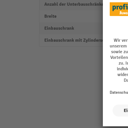
Anzahl der Unterbauschränke
1
Breite
615 
Einbauschrank
ja
Einbauschrank mit Zylinderschloss
ja