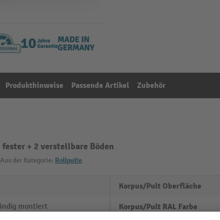
Produkthinweise
Passende Artikel
Zubehör
 fester + 2 verstellbare Böden
Aus der Kategorie:
Rollpulte
Korpus/Pult Oberfläche
ändig montiert
Korpus/Pult RAL Farbe