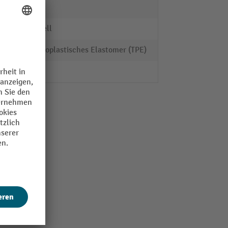
fetra®
manuell
Thermoplastisches Elastomer (TPE)
2