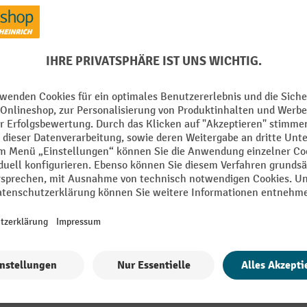
Marke
mm
Rollen Feststellfunktion
Rollen Material
Schlüssel Anzahl
Alle technische Details anzeigen