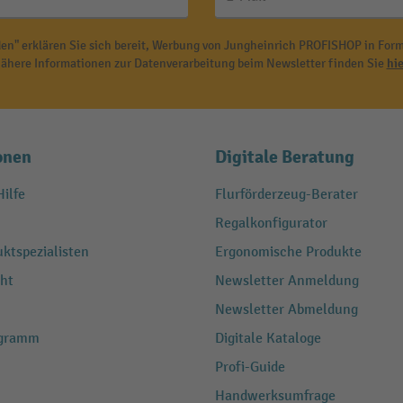
en" erklären Sie sich bereit, Werbung von Jungheinrich PROFISHOP in Form
ähere Informationen zur Datenverarbeitung beim Newsletter finden Sie
hie
onen
Digitale Beratung
ilfe
Flurförderzeug-Berater
Regalkonfigurator
ktspezialisten
Ergonomische Produkte
ht
Newsletter Anmeldung
Newsletter Abmeldung
ogramm
Digitale Kataloge
Profi-Guide
Handwerksumfrage