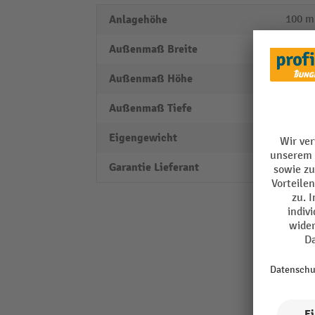
Anlagehöhe
100 
Außenmaß Breite
1365
Außenmaß Höhe
100 
Außenmaß Tiefe
800 
Eigengewicht
45 kg
Garantie Lieferant
10