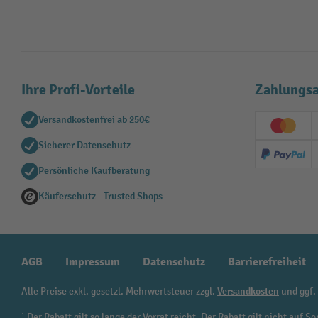
Ihre Profi-Vorteile
Zahlungsa
Versandkostenfrei ab 250€
Creditc
Sicherer Datenschutz
PayPal
Persönliche Kaufberatung
Käuferschutz - Trusted Shops
AGB
Impressum
Datenschutz
Barrierefreiheit
Alle Preise exkl. gesetzl. Mehrwertsteuer zzgl.
Versandkosten
und ggf.
¹ Der Rabatt gilt so lange der Vorrat reicht. Der Rabatt gilt nicht au