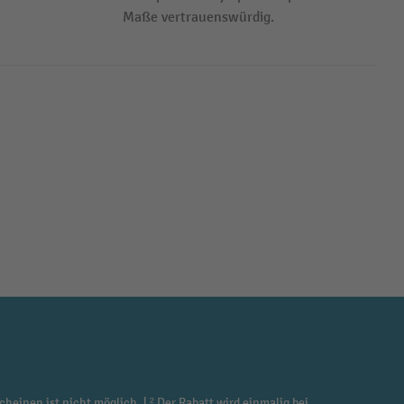
Maße vertrauenswürdig.
cheinen ist nicht möglich. | ² Der Rabatt wird einmalig bei