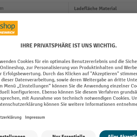
mm
Ladefläche Material
 mm
Ladefläche Tiefe
mm
Marke
mm
RAL Farbe
Rahmen Material
Rahmen Oberfläche
Alle technische Details anzeigen