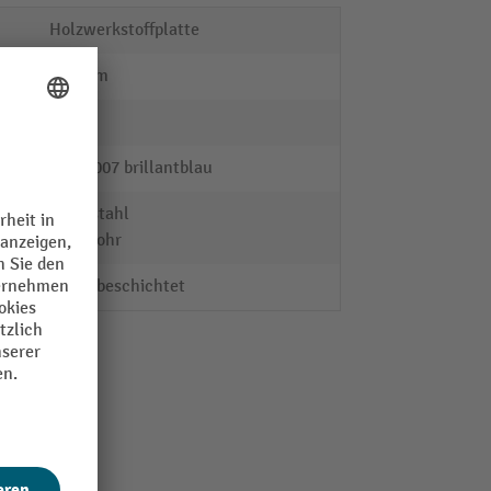
Holzwerkstoffplatte
800 mm
fetra®
RAL 5007 brillantblau
Profilstahl
Stahlrohr
pulverbeschichtet