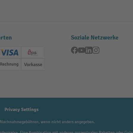
rten
Soziale Netzwerke
Facebook
YouTube
LinkedIn
Instagram
ard (Master)
Creditcard (Visa)
EPS
Rechnung
Vorkasse
Privacy Settings
 Nachnahmegebühren, wenn nicht anders angegeben.
f Sonderpreise. Eine Kombination mit anderen prozentualen Rabatten oder Guts