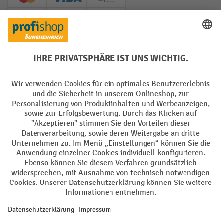
Creditcard (Master)
Creditcard (Visa)
EPS
PayPal
Rechnung
Vorkasse
Soziale Netzwerke
Facebook
YouTube
LinkedIn
Instagram
AGB
Impressum
Datenschutz
Barrierefreiheit
Privacy Settings
Alle Preise exkl. gesetzl. Mehrwertsteuer zzgl.
Versandkosten
und ggf.
Nachnahmegebühren, wenn nicht anders angegeben.
¹ Der Rabatt gilt so lange der Vorrat reicht. Der Rabatt gilt nicht auf
Sonderpreise. Eine Kombination mit anderen prozentualen Rabatten
oder Gutscheinen ist nicht möglich. | ² Der Rabatt wird einmalig bei