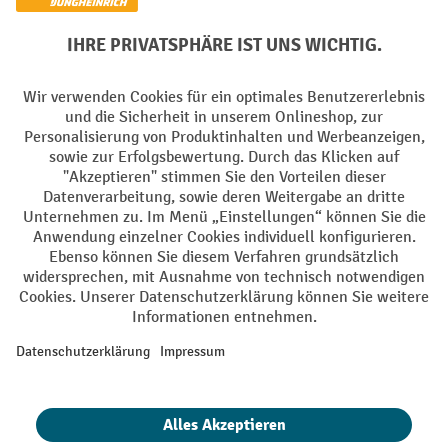
Soziale Netzwerke
Facebook
YouTube
LinkedIn
Instagram
AGB
Impressum
Datenschutz
Barrierefreiheit
Privacy Settings
Alle Preise exkl. gesetzl. Mehrwertsteuer zzgl.
Versandkosten
und ggf.
Nachnahmegebühren, wenn nicht anders angegeben.
¹ Der Rabatt gilt so lange der Vorrat reicht. Der Rabatt gilt nicht auf
Sonderpreise. Eine Kombination mit anderen prozentualen Rabatten
oder Gutscheinen ist nicht möglich. | ² Der Rabatt wird einmalig bei
Erstregistrierung für den Newsletter gewährt. Der Gutschein ist 10
Tage gültig und kann ab einem Netto-Bestellwert von 250,- € online
eingelöst werden. Die Höhe des Rabatts variiert je nach
Produktkategorie und beträgt bis zu 10 % (10 % auf Lager, Umwelt,