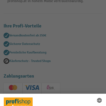
profishop.at in hohem Maße vertrauenswürdig.
Ihre Profi-Vorteile
Versandkostenfrei ab 250€
Sicherer Datenschutz
Persönliche Kaufberatung
Käuferschutz - Trusted Shops
Zahlungsarten
Creditcard (Master)
Creditcard (Visa)
EPS
PayPal
Rechnung
Vorkasse