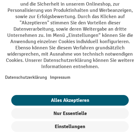
AGB
Impressum
Datenschutz
Barrierefreiheit
Privacy Settings
Alle Preise exkl. gesetzl. Mehrwertsteuer zzgl.
Versandkosten
und ggf.
Nachnahmegebühren, wenn nicht anders angegeben.
¹ Der Rabatt gilt so lange der Vorrat reicht. Der Rabatt gilt nicht auf
Sonderpreise. Eine Kombination mit anderen prozentualen Rabatten
oder Gutscheinen ist nicht möglich. | ² Der Rabatt wird einmalig bei
Erstregistrierung für den Newsletter gewährt. Der Gutschein ist 10
Tage gültig und kann ab einem Netto-Bestellwert von 250,- € online
eingelöst werden. Die Höhe des Rabatts variiert je nach
Produktkategorie und beträgt bis zu 10 % (10 % auf Lager, Umwelt,
Arbeitsschutz | 5% auf Werkstatt, Betrieb, Transport, Stapeln und
Heben | 7% auf Büro). Ausgenommen sind Elektro-Hubwagen,
Elektro-Hochhubwagen, Elektro-Stapler sowie Gebrauchtgeräte.
Ausschluss von Werkzeug. Gilt nicht auf Sonderpreise. Kombination
mit anderen Gutscheinen nicht möglich.