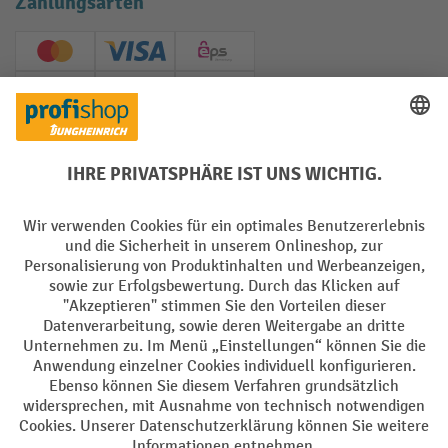
Zahlungsarten
Creditcard (Master)
Creditcard (Visa)
EPS
PayPal
Rechnung
Vorkasse
Soziale Netzwerke
Facebook
YouTube
LinkedIn
Instagram
AGB
Impressum
Datenschutz
Barrierefreiheit
Privacy Settings
Alle Preise exkl. gesetzl. Mehrwertsteuer zzgl.
Versandkosten
und ggf.
Nachnahmegebühren, wenn nicht anders angegeben.
¹ Der Rabatt gilt so lange der Vorrat reicht. Der Rabatt gilt nicht auf