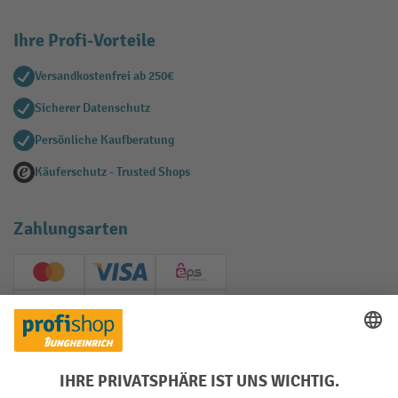
Ihre Profi-Vorteile
Versandkostenfrei ab 250€
Sicherer Datenschutz
Persönliche Kaufberatung
Käuferschutz - Trusted Shops
Zahlungsarten
Creditcard (Master)
Creditcard (Visa)
EPS
PayPal
Rechnung
Vorkasse
Soziale Netzwerke