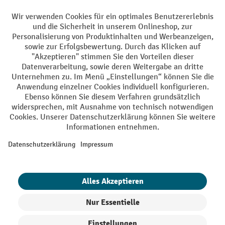
Facebook
YouTube
LinkedIn
Instagram
AGB
Impressum
Datenschutz
Barrierefreiheit
Privacy Settings
Alle Preise exkl. gesetzl. Mehrwertsteuer zzgl.
Versandkosten
und ggf.
Nachnahmegebühren, wenn nicht anders angegeben.
¹ Der Rabatt gilt so lange der Vorrat reicht. Der Rabatt gilt nicht auf
Sonderpreise. Eine Kombination mit anderen prozentualen Rabatten
oder Gutscheinen ist nicht möglich. | ² Der Rabatt wird einmalig bei
Erstregistrierung für den Newsletter gewährt. Der Gutschein ist 10
Tage gültig und kann ab einem Netto-Bestellwert von 250,- € online
eingelöst werden. Die Höhe des Rabatts variiert je nach
Produktkategorie und beträgt bis zu 10 % (10 % auf Lager, Umwelt,
Arbeitsschutz | 5% auf Werkstatt, Betrieb, Transport, Stapeln und
Heben | 7% auf Büro). Ausgenommen sind Elektro-Hubwagen,
Elektro-Hochhubwagen, Elektro-Stapler sowie Gebrauchtgeräte.