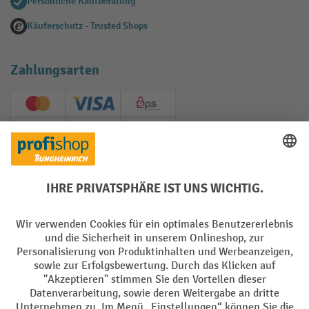
Persönliche Kaufberatung
Käuferschutz - Trusted Shops
Zahlungsarten
Creditcard (Master)
Creditcard (Visa)
EPS
PayPal
Rechnung
Vorkasse
Soziale Netzwerke
Facebook
YouTube
LinkedIn
Instagram
AGB
Impressum
Datenschutz
Barrierefreiheit
Privacy Settings