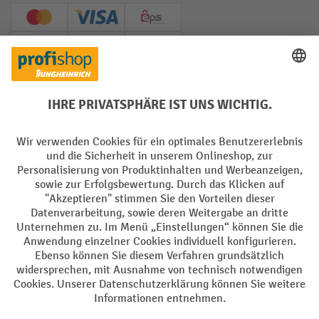
Creditcard (Master)
Creditcard (Visa)
EPS
PayPal
Rechnung
Vorkasse
Soziale Netzwerke
Facebook
YouTube
LinkedIn
Instagram
AGB
Impressum
Datenschutz
Barrierefreiheit
Privacy Settings
Alle Preise exkl. gesetzl. Mehrwertsteuer zzgl.
Versandkosten
und ggf.
Nachnahmegebühren, wenn nicht anders angegeben.
¹ Der Rabatt gilt so lange der Vorrat reicht. Der Rabatt gilt nicht auf
Sonderpreise. Eine Kombination mit anderen prozentualen Rabatten