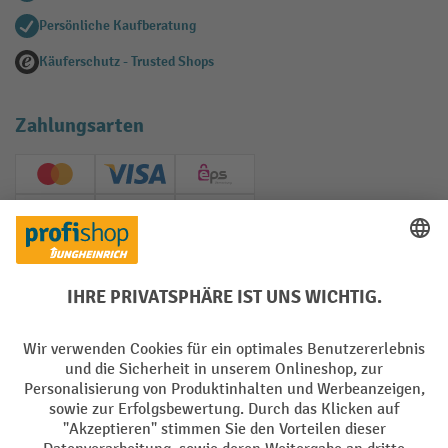
Persönliche Kaufberatung
Käuferschutz - Trusted Shops
Zahlungsarten
Creditcard (Master)
Creditcard (Visa)
EPS
PayPal
Rechnung
Vorkasse
Soziale Netzwerke
Facebook
YouTube
LinkedIn
Instagram
AGB
Impressum
Datenschutz