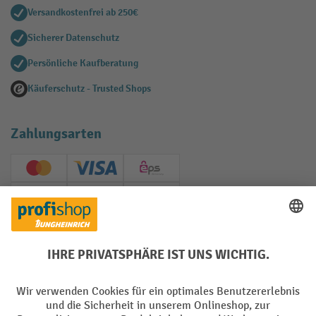
Versandkostenfrei ab 250€
Sicherer Datenschutz
Persönliche Kaufberatung
Käuferschutz - Trusted Shops
Zahlungsarten
Creditcard (Master)
Creditcard (Visa)
EPS
PayPal
Rechnung
Vorkasse
Soziale Netzwerke
Facebook
YouTube
LinkedIn
Instagram