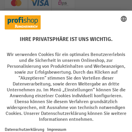
Creditcard (Master)
Creditcard (Visa)
EPS
PayPal
Rechnung
Vorkasse
Soziale Netzwerke
Facebook
YouTube
LinkedIn
Instagram
AGB
Impressum
Datenschutz
Barrierefreiheit
Privacy Settings
Alle Preise exkl. gesetzl. Mehrwertsteuer zzgl.
Versandkosten
und ggf.
Nachnahmegebühren, wenn nicht anders angegeben.
¹ Der Rabatt gilt so lange der Vorrat reicht. Der Rabatt gilt nicht auf
Sonderpreise. Eine Kombination mit anderen prozentualen Rabatten
oder Gutscheinen ist nicht möglich. | ² Der Rabatt wird einmalig bei