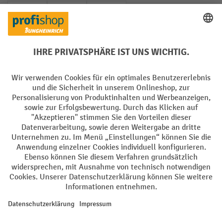
PayPal
Rechnung
Vorkasse
Soziale Netzwerke
Facebook
YouTube
LinkedIn
Instagram
AGB
Impressum
Datenschutz
Barrierefreiheit
Privacy Settings
Alle Preise exkl. gesetzl. Mehrwertsteuer zzgl.
Versandkosten
und ggf.
Nachnahmegebühren, wenn nicht anders angegeben.
¹ Der Rabatt gilt so lange der Vorrat reicht. Der Rabatt gilt nicht auf
Sonderpreise. Eine Kombination mit anderen prozentualen Rabatten
oder Gutscheinen ist nicht möglich. | ² Der Rabatt wird einmalig bei
Erstregistrierung für den Newsletter gewährt. Der Gutschein ist 10