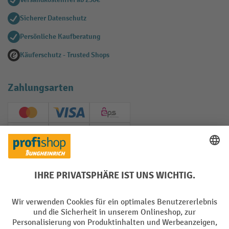
Sicherer Datenschutz
Persönliche Kaufberatung
Käuferschutz - Trusted Shops
Zahlungsarten
Creditcard (Master)
Creditcard (Visa)
EPS
PayPal
Rechnung
Vorkasse
Soziale Netzwerke
Facebook
YouTube
LinkedIn
Instagram