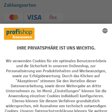
Zahlungsarten
Creditcard (Master)
Creditcard (Visa)
EPS
PayPal
Rechnung
Vorkasse
Soziale Netzwerke
Facebook
YouTube
LinkedIn
Instagram
AGB
Impressum
Datenschutz
Barrierefreiheit
Privacy Settings
Alle Preise exkl. gesetzl. Mehrwertsteuer zzgl.
Versandkosten
und ggf.
Nachnahmegebühren, wenn nicht anders angegeben.