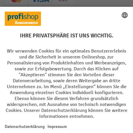
Creditcard (Master)
Creditcard (Visa)
EPS
PayPal
Rechnung
Vorkasse
Soziale Netzwerke
Facebook
YouTube
LinkedIn
Instagram
AGB
Impressum
Datenschutz
Barrierefreiheit
Privacy Settings
Alle Preise exkl. gesetzl. Mehrwertsteuer zzgl.
Versandkosten
und ggf.
Nachnahmegebühren, wenn nicht anders angegeben.
¹ Der Rabatt gilt so lange der Vorrat reicht. Der Rabatt gilt nicht auf
Sonderpreise. Eine Kombination mit anderen prozentualen Rabatten
oder Gutscheinen ist nicht möglich. | ² Der Rabatt wird einmalig bei