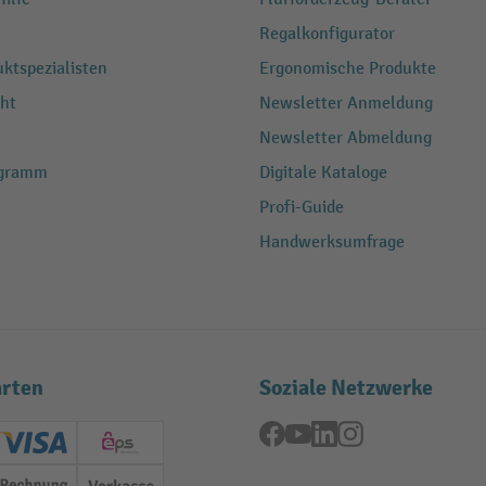
Regalkonfigurator
ktspezialisten
Ergonomische Produkte
ht
Newsletter Anmeldung
Newsletter Abmeldung
ogramm
Digitale Kataloge
Profi-Guide
Handwerksumfrage
rten
Soziale Netzwerke
Facebook
YouTube
LinkedIn
Instagram
ard (Master)
Creditcard (Visa)
EPS