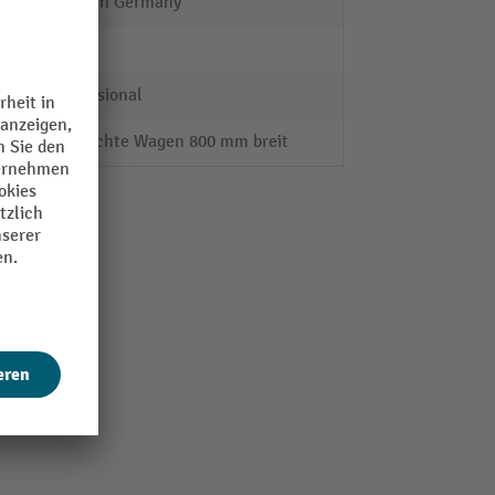
Made in Germany
fetra®
Professional
für leichte Wagen 800 mm breit