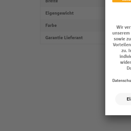
Breite
789 
Eigengewicht
4 kg
Farbe
brilla
Garantie Lieferant
10