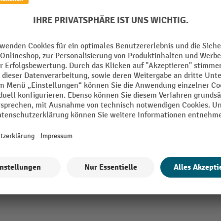
mm
Herstellungsort
Marke
ntblau
Segment
Technische Eigenschaften