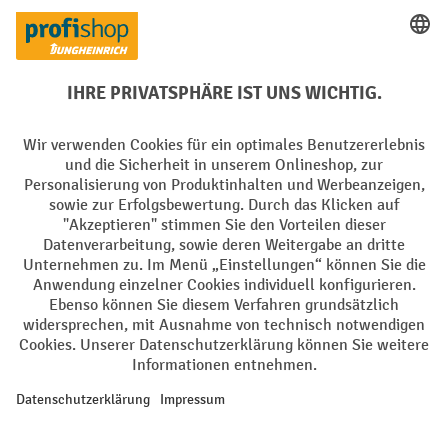
PayPal
Rechnung
Vorkasse
Soziale Netzwerke
Facebook
YouTube
LinkedIn
Instagram
AGB
Impressum
Datenschutz
Barrierefreiheit
Privacy Settings
Alle Preise exkl. gesetzl. Mehrwertsteuer zzgl.
Versandkosten
und ggf.
Nachnahmegebühren, wenn nicht anders angegeben.
¹ Der Rabatt gilt so lange der Vorrat reicht. Der Rabatt gilt nicht auf
Sonderpreise. Eine Kombination mit anderen prozentualen Rabatten
oder Gutscheinen ist nicht möglich. | ² Der Rabatt wird einmalig bei
Erstregistrierung für den Newsletter gewährt. Der Gutschein ist 10
Tage gültig und kann ab einem Netto-Bestellwert von 250,- € online