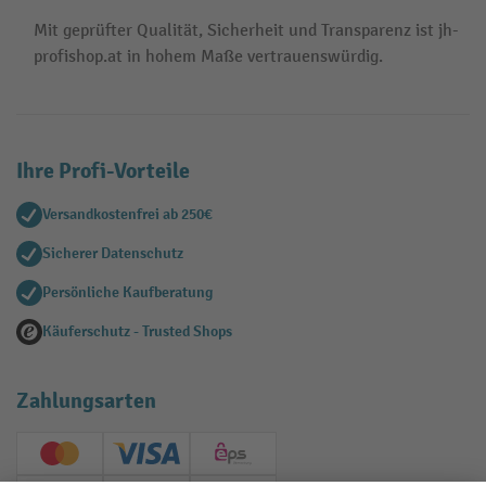
Mit geprüfter Qualität, Sicherheit und Transparenz ist jh-
profishop.at in hohem Maße vertrauenswürdig.
Ihre Profi-Vorteile
Versandkostenfrei ab 250€
Sicherer Datenschutz
Persönliche Kaufberatung
Käuferschutz - Trusted Shops
Zahlungsarten
Creditcard (Master)
Creditcard (Visa)
EPS