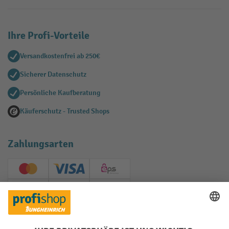
Ihre Profi-Vorteile
Versandkostenfrei ab 250€
Sicherer Datenschutz
Persönliche Kaufberatung
Käuferschutz - Trusted Shops
Zahlungsarten
Creditcard (Master)
Creditcard (Visa)
EPS
PayPal
Rechnung
Vorkasse
Soziale Netzwerke