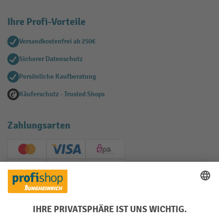
Ihre Profi-Vorteile
Versandkostenfrei ab 250€
Sicherer Datenschutz
Persönliche Kaufberatung
Käuferschutz - Trusted Shops
Zahlungsarten
Creditcard (Master)
Creditcard (Visa)
EPS
PayPal
Rechnung
Vorkasse
Soziale Netzwerke