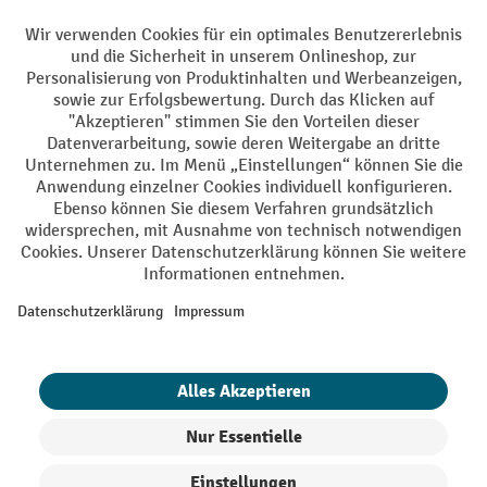
Facebook
YouTube
LinkedIn
Instagram
AGB
Impressum
Datenschutz
Barrierefreiheit
Privacy Settings
Alle Preise exkl. gesetzl. Mehrwertsteuer zzgl.
Versandkosten
und ggf.
Nachnahmegebühren, wenn nicht anders angegeben.
¹ Der Rabatt gilt so lange der Vorrat reicht. Der Rabatt gilt nicht auf
Sonderpreise. Eine Kombination mit anderen prozentualen Rabatten
oder Gutscheinen ist nicht möglich. | ² Der Rabatt wird einmalig bei
Erstregistrierung für den Newsletter gewährt. Der Gutschein ist 10
Tage gültig und kann ab einem Netto-Bestellwert von 250,- € online
eingelöst werden. Die Höhe des Rabatts variiert je nach
Produktkategorie und beträgt bis zu 10 % (10 % auf Lager, Umwelt,
Arbeitsschutz | 5% auf Werkstatt, Betrieb, Transport, Stapeln und
Heben | 7% auf Büro). Ausgenommen sind Elektro-Hubwagen,
Elektro-Hochhubwagen, Elektro-Stapler sowie Gebrauchtgeräte.