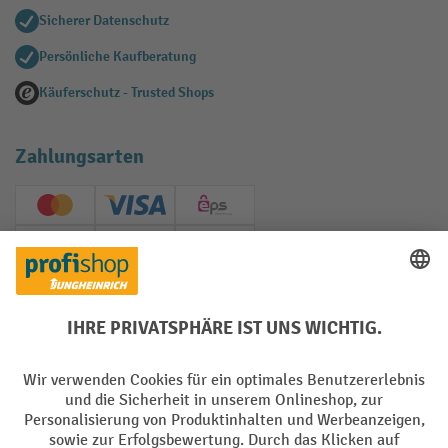
Sicherer Datenschutz
Persönliche Kaufberatung
Käuferschutz - Trusted Shops
Zahlungsarten
Creditcard (Master)
Creditcard (Visa)
EPS
PayPal
Rechnung
Vorkasse
Soziale Netzwerke
Facebook
YouTube
LinkedIn
Instagram