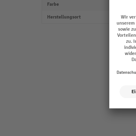
Farbe
weiß
Herstellungsort
Made 