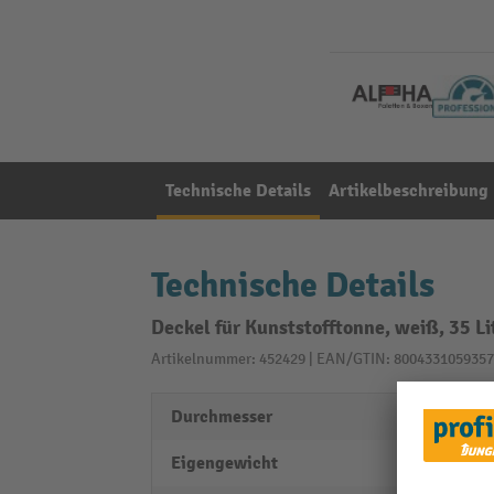
Technische Details
Artikelbeschreibung
Technische Details
Deckel für Kunststofftonne, weiß, 35 Li
Artikelnummer: 452429 | EAN/GTIN: 8004331059357
Durchmesser
390 
Eigengewicht
0,53 k