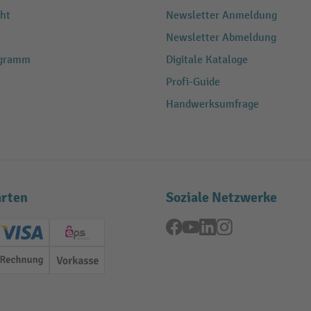
ht
Newsletter Anmeldung
Newsletter Abmeldung
ogramm
Digitale Kataloge
Profi-Guide
Handwerksumfrage
rten
Soziale Netzwerke
Facebook
YouTube
LinkedIn
Instagram
ard (Master)
Creditcard (Visa)
EPS
Rechnung
Vorkasse