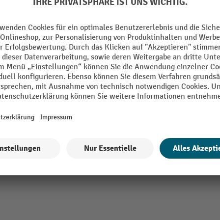
Material
in Europe
Segment