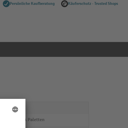
Persönliche Kaufberatung
Käuferschutz - Trusted Shops
ja
ALPHA Paletten