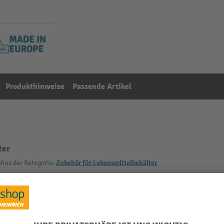
Produkthinweise
Passende Artikel
ter
Aus der Kategorie:
Zubehör für Lebensmittelbehälter
mm
Lebensmittelecht
g
Marke