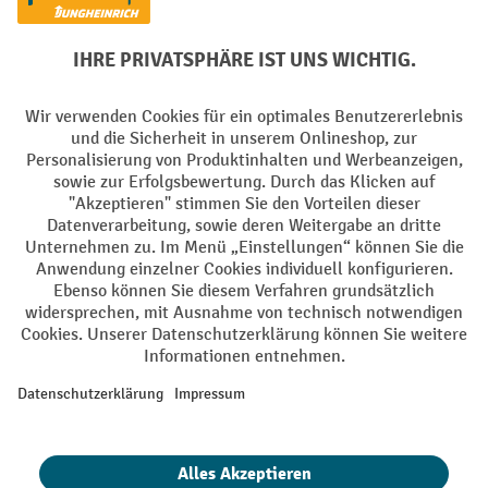
Soziale Netzwerke
Facebook
YouTube
LinkedIn
Instagram
AGB
Impressum
Datenschutz
Barrierefreiheit
Privacy Settings
Alle Preise exkl. gesetzl. Mehrwertsteuer zzgl.
Versandkosten
und ggf.
Nachnahmegebühren, wenn nicht anders angegeben.
¹ Der Rabatt gilt so lange der Vorrat reicht. Der Rabatt gilt nicht auf
Sonderpreise. Eine Kombination mit anderen prozentualen Rabatten
oder Gutscheinen ist nicht möglich. | ² Der Rabatt wird einmalig bei
Erstregistrierung für den Newsletter gewährt. Der Gutschein ist 10
Tage gültig und kann ab einem Netto-Bestellwert von 250,- € online
eingelöst werden. Die Höhe des Rabatts variiert je nach
Produktkategorie und beträgt bis zu 10 % (10 % auf Lager, Umwelt,