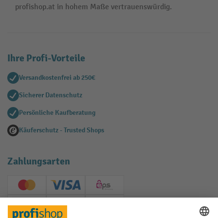
profishop.at in hohem Maße vertrauenswürdig.
Ihre Profi-Vorteile
Versandkostenfrei ab 250€
Sicherer Datenschutz
Persönliche Kaufberatung
Käuferschutz - Trusted Shops
Zahlungsarten
Creditcard (Master)
Creditcard (Visa)
EPS
PayPal
Rechnung
Vorkasse