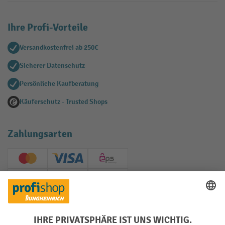
Ihre Profi-Vorteile
Versandkostenfrei ab 250€
Sicherer Datenschutz
Persönliche Kaufberatung
Käuferschutz - Trusted Shops
Zahlungsarten
Creditcard (Master)
Creditcard (Visa)
EPS
PayPal
Rechnung
Vorkasse
Soziale Netzwerke