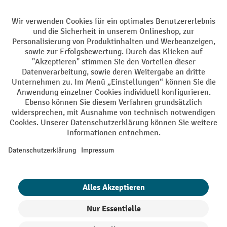
Facebook
YouTube
LinkedIn
Instagram
AGB
Impressum
Datenschutz
Barrierefreiheit
Privacy Settings
Alle Preise exkl. gesetzl. Mehrwertsteuer zzgl.
Versandkosten
und ggf.
Nachnahmegebühren, wenn nicht anders angegeben.
¹ Der Rabatt gilt so lange der Vorrat reicht. Der Rabatt gilt nicht auf
Sonderpreise. Eine Kombination mit anderen prozentualen Rabatten
oder Gutscheinen ist nicht möglich. | ² Der Rabatt wird einmalig bei
Erstregistrierung für den Newsletter gewährt. Der Gutschein ist 10
Tage gültig und kann ab einem Netto-Bestellwert von 250,- € online
eingelöst werden. Die Höhe des Rabatts variiert je nach
Produktkategorie und beträgt bis zu 10 % (10 % auf Lager, Umwelt,
Arbeitsschutz | 5% auf Werkstatt, Betrieb, Transport, Stapeln und
Heben | 7% auf Büro). Ausgenommen sind Elektro-Hubwagen,
Elektro-Hochhubwagen, Elektro-Stapler sowie Gebrauchtgeräte.