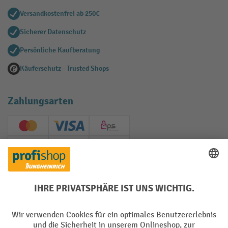
Versandkostenfrei ab 250€
Sicherer Datenschutz
Persönliche Kaufberatung
Käuferschutz - Trusted Shops
Zahlungsarten
Creditcard (Master)
Creditcard (Visa)
EPS
PayPal
Rechnung
Vorkasse
Soziale Netzwerke
Facebook
YouTube
LinkedIn
Instagram