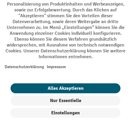
AGB
Impressum
Datenschutz
Barrierefreiheit
Privacy Settings
Alle Preise exkl. gesetzl. Mehrwertsteuer zzgl.
Versandkosten
und ggf.
Nachnahmegebühren, wenn nicht anders angegeben.
¹ Der Rabatt gilt so lange der Vorrat reicht. Der Rabatt gilt nicht auf
Sonderpreise. Eine Kombination mit anderen prozentualen Rabatten
oder Gutscheinen ist nicht möglich. | ² Der Rabatt wird einmalig bei
Erstregistrierung für den Newsletter gewährt. Der Gutschein ist 10
Tage gültig und kann ab einem Netto-Bestellwert von 250,- € online
eingelöst werden. Die Höhe des Rabatts variiert je nach
Produktkategorie und beträgt bis zu 10 % (10 % auf Lager, Umwelt,
Arbeitsschutz | 5% auf Werkstatt, Betrieb, Transport, Stapeln und
Heben | 7% auf Büro). Ausgenommen sind Elektro-Hubwagen,
Elektro-Hochhubwagen, Elektro-Stapler sowie Gebrauchtgeräte.
Ausschluss von Werkzeug. Gilt nicht auf Sonderpreise. Kombination
mit anderen Gutscheinen nicht möglich.