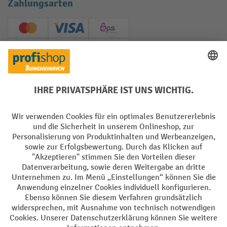
Zahlungsarten
Creditcard (Master)
Creditcard (Visa)
EPS
PayPal
Rechnung
Vorkasse
Soziale Netzwerke
Facebook
YouTube
LinkedIn
Instagram
AGB
Impressum
Datenschutz
Barrierefreiheit
Privacy Settings
Alle Preise exkl. gesetzl. Mehrwertsteuer zzgl.
Versandkosten
und ggf.
Nachnahmegebühren, wenn nicht anders angegeben.