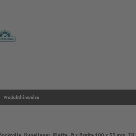
Produkthinweise
ckrolle, Kugellager, Platte, Ø x Breite 100 x 55 mm, TK