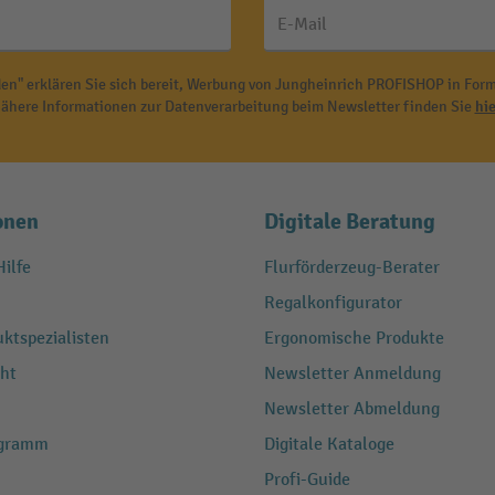
E-Mail
en" erklären Sie sich bereit, Werbung von Jungheinrich PROFISHOP in Form
ähere Informationen zur Datenverarbeitung beim Newsletter finden Sie
hie
onen
Digitale Beratung
ilfe
Flurförderzeug-Berater
Regalkonfigurator
ktspezialisten
Ergonomische Produkte
ht
Newsletter Anmeldung
Newsletter Abmeldung
ogramm
Digitale Kataloge
Profi-Guide