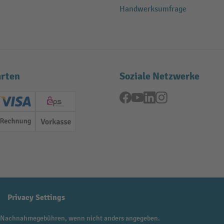
Handwerksumfrage
rten
Soziale Netzwerke
Facebook
YouTube
LinkedIn
Instagram
ard (Master)
Creditcard (Visa)
EPS
Rechnung
Vorkasse
Privacy Settings
 Nachnahmegebühren, wenn nicht anders angegeben.