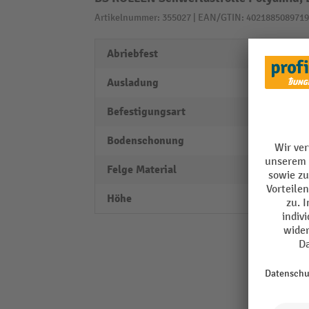
Artikelnummer: 355027 | EAN/GTIN: 4021885089719
Abriebfest
ja
Ausladung
35 m
Befestigungsart
Ansch
Bodenschonung
ausre
Felge Material
Polya
Höhe
145 