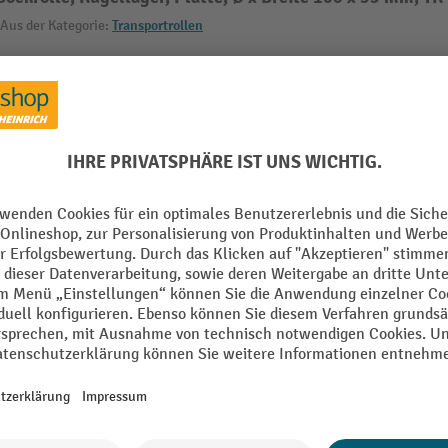
Aus der Kategorie:
Transportrollen
Rad Durchmesser
m
Rollen Bauform
raubplatte
Rollen Lagerung
ichend
Rollen Typ
mid
Rollwiderstand
mm
Schraubloch Durchmesser
Alle technische Details anzeigen