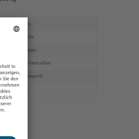
100 mm
Bockrolle
Kugellager
Schwerlastrollen
hervorragend
11 mm